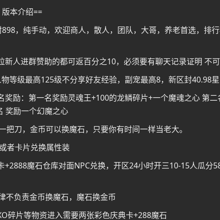
 版本介绍==
封898，纯手动，欢迎商人，散人，团队，大哥，养老首选，排行
拉新人进群赞助的都可返百分之10，必须要有聊天记录证明 不可
等级最高125级不分享好友经验，副宠最高8，新区封40.98星1
名奖励：第一名奖励灵魂王+100的龙鳞碎片+一个魔魂之心 第二
名 奖励一个幻魔之心
! 一把刀，金币可以换魔石，只要你有时间一样当老大。
定或者卡片兑换属性装
888魔石仓库对面NPC兑换，开区24小时开三10-15人瓜分588.
一律不负责金币换魔石，魔石换金币
O碎片等物资进入需要两张彩色庆典卡+288魔石