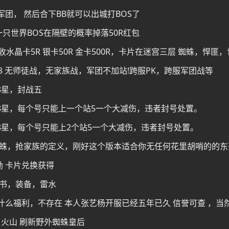
团， 然后合下BB就可以出城打BOS了
一只世界BOS在隔壁的概率掉落50R红包
水晶卡5R 银卡50R 金卡500R，卡片在迷宫三层 蜘蛛，悍匪
708 无师徒战，无家族战，军团不加站!跨服PK，跨服军团战等
8星，封战五
98星，每个号只能上一个站5一个大减伤，违者封号处置。
98星，每个号只能上2个站5一个大减伤，违者封号处置。
抢蜘蛛，抢家族的定义，刚好这个版本适合你无任何花里胡哨的的东
励 卡片兑换获得
能书，装备，雷水
什么福利，不存在 本人张艺杨开服已经五年已久 信誉可查 ，当
宫 火山 刷新野外蜘蛛皇后