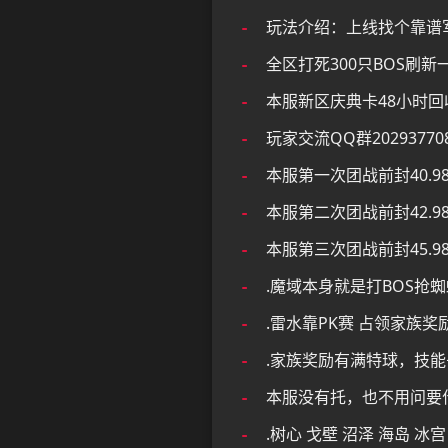
玩法介绍：上线找个靠谱军
全区打死300只BOS刷新
本服新区庆典卡48小时回收
玩家交流QQ群202937
本服第一次团战前封40.9
本服第二次团战前封42.
本服第三次团战前封45.
.魔域本身就是打BOS
.雷水靠PK赛 占领家族奖
.家族奖励有满特球，技
本服没有托，也不用问要
.树心 戈壁 沼泽 海岛 冰