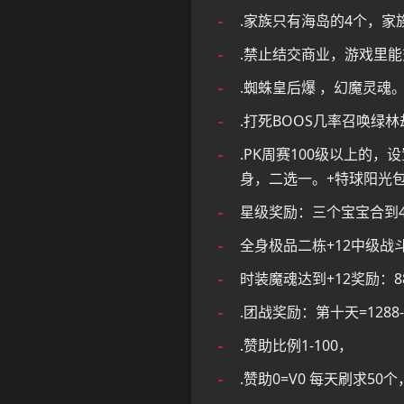
.家族只有海岛的4个，家
.禁止结交商业，游戏里能
.蜘蛛皇后爆 ，幻魔灵魂
.打死BOOS几率召唤绿
.PK周赛100级以上的，
身，二选一。+特球阳光包
星级奖励：三个宝宝合到40.9
全身极品二栋+12中级战斗力
时装魔魂达到+12奖励：888-6
.团战奖励：第十天=1288-
.赞助比例1-100，
.赞助0=V0 每天刷求50个