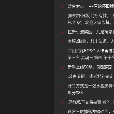
禁合太古， ==原始怀旧版
[原始怀旧版]封所有挂，
死全 家，欢迎大家监督。
拉新引流奖励，凡是玩家
本服2职业，战士法师，人物
军团试炼BOS个人伤害排
第三名 灵魂王 第四-第十
新手上线50级，5赠魔石
.装备靠砸，或者野外鉴
开三方式是一张水晶庆典卡+2
瓜分888
.游戏私下交易被骗 老P
迷宫三层掉落龙鳞碎片，X