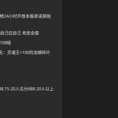
榜24小时开放本服承诺搞拖
自己拉自己 老皮会查
08级
名：灵魂王+100的龙鳞碎片
15-20人瓜分688-20人以上